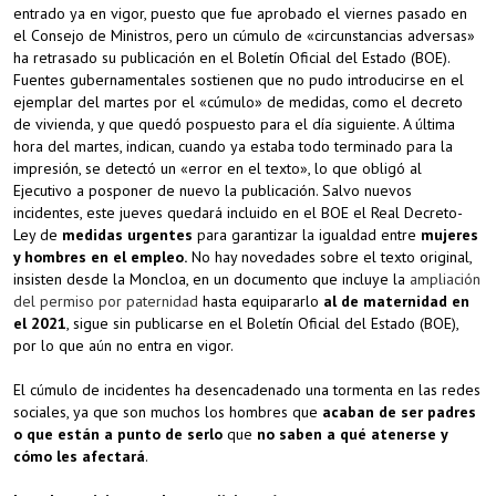
entrado ya en vigor, puesto que fue aprobado el viernes pasado en
el Consejo de Ministros, pero un cúmulo de «circunstancias adversas»
ha retrasado su publicación en el Boletín Oficial del Estado (BOE).
Fuentes gubernamentales sostienen que no pudo introducirse en el
ejemplar del martes por el «cúmulo» de medidas, como el decreto
de vivienda, y que quedó pospuesto para el día siguiente. A última
hora del martes, indican, cuando ya estaba todo terminado para la
impresión, se detectó un «error en el texto», lo que obligó al
Ejecutivo a posponer de nuevo la publicación. Salvo nuevos
incidentes, este jueves quedará incluido en el BOE el Real Decreto-
Ley de
medidas urgentes
para garantizar la igualdad entre
mujeres
y hombres en el empleo.
No hay novedades sobre el texto original,
insisten desde la Moncloa, en un documento que incluye la
ampliación
del permiso por paternidad
hasta equipararlo
al de maternidad en
el 2021
, sigue sin publicarse en el Boletín Oficial del Estado (BOE),
por lo que aún no entra en vigor.
El cúmulo de incidentes ha desencadenado una tormenta en las redes
sociales, ya que son muchos los hombres que
acaban de ser padres
o que están a punto de serlo
que
no saben a qué atenerse y
cómo les afectará
.