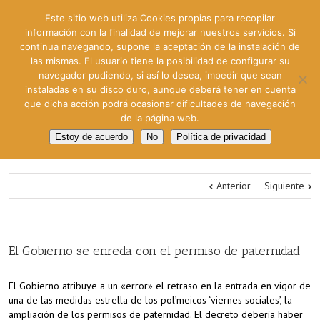
Este sitio web utiliza Cookies propias para recopilar
información con la finalidad de mejorar nuestros servicios. Si
continua navegando, supone la aceptación de la instalación de
las mismas. El usuario tiene la posibilidad de configurar su
navegador pudiendo, si así lo desea, impedir que sean
instaladas en su disco duro, aunque deberá tener en cuenta
que dicha acción podrá ocasionar dificultades de navegación
de la página web.
Estoy de acuerdo
No
Política de privacidad
Anterior
Siguiente
El Gobierno se enreda con el permiso de paternidad
El Gobierno atribuye a un «error» el retraso en la entrada en vigor de
una de las medidas estrella de los pol’meicos ‘viernes sociales’, la
ampliación de los permisos de paternidad. El decreto debería haber