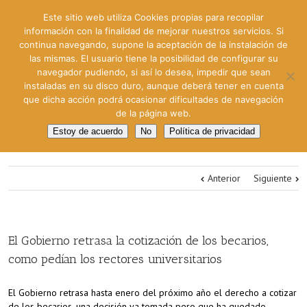
Este sitio web utiliza Cookies propias para recopilar
información con la finalidad de mejorar nuestros servicios. Si
continua navegando, supone la aceptación de la instalación de
las mismas. El usuario tiene la posibilidad de configurar su
navegador pudiendo, si así lo desea, impedir que sean
instaladas en su disco duro, aunque deberá tener en cuenta
que dicha acción podrá ocasionar dificultades de navegación
de la página web.
Estoy de acuerdo
No
Política de privacidad
Anterior
Siguiente
El Gobierno retrasa la cotización de los becarios,
como pedían los rectores universitarios
El Gobierno retrasa hasta enero del próximo año el derecho a cotizar
de los becarios, una decisión ya tomada pero que ha quedado