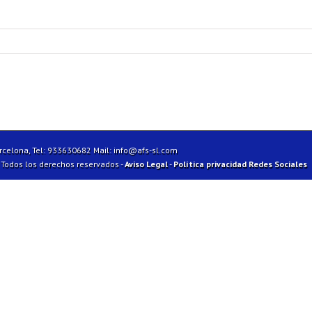
arcelona, Tel: 933630682 Mail:
info@afs-sl.com
| Todos los derechos reservados -
Aviso Legal
-
Política privacidad Redes Sociales