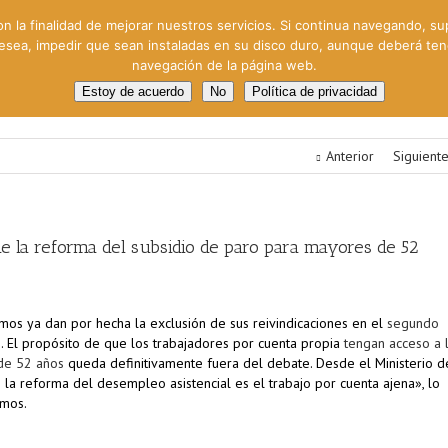
on la finalidad de mejorar nuestros servicios. Si continua navegando, su
 desea, impedir que sean instaladas en su disco duro, aunque deberá te
navegación de la página web.
oral
Gestión Cinematográfica
Otros servicios
Clie
Estoy de acuerdo
No
Política de privacidad
Anterior
Siguient
e la reforma del subsidio de paro para mayores de 52
mos ya dan por hecha la exclusión de sus reivindicaciones en el
segundo
o
. El propósito de que los trabajadores por cuenta propia
tengan acceso a 
de 52 años
queda definitivamente fuera del debate. Desde el Ministerio d
la reforma del desempleo asistencial es el trabajo por cuenta ajena», lo
omos.