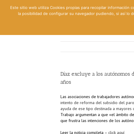
Este sitio web utiliza Cookies propias para recopilar información c
la posibilidad de configurar su navegador pudiendo, si así lo
Contable
Fiscal
Lab
Díaz excluye a los autónomos d
años
Las asociaciones de trabajadores autóno
intento de reforma del subsidio del par
ayuda de ese tipo destinada a mayores 
Trabajo argumentan a que «el ámbito de 
que frustra las intenciones de los autón
Leer la noticia completa –
click aquí