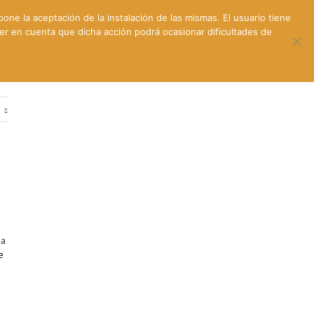
pone la aceptación de la instalación de las mismas. El usuario tiene
ner en cuenta que dicha acción podrá ocasionar dificultades de
ntes
Contacto y dónde estamos
e
la
e