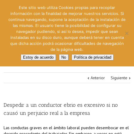
Este sitio web utiliza Cookies propias para recopilar
información con la finalidad de mejorar nuestros servicios. Si
continua navegando, supone la aceptación de la instalación de
las mismas. El usuario tiene la posibilidad de configurar su
navegador pudiendo, si así lo desea, impedir que sean
instaladas en su disco duro, aunque deberá tener en cuenta
que dicha acción podrá ocasionar dificultades de navegación
de la página web.
Estoy de acuerdo
No
Política de privacidad
Anterior
Siguiente
Despedir a un conductor ebrio es excesivo si no
causó un perjuicio real a la empresa
Las conductas graves en el ámbito laboral pueden desembocar en el
despido procedente del trabajador. Sin embargo, a veces no está