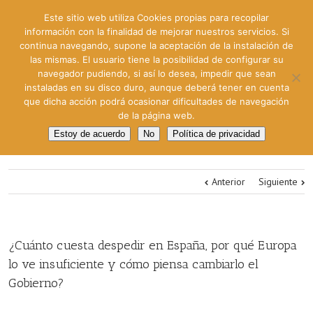
Este sitio web utiliza Cookies propias para recopilar
información con la finalidad de mejorar nuestros servicios. Si
continua navegando, supone la aceptación de la instalación de
las mismas. El usuario tiene la posibilidad de configurar su
navegador pudiendo, si así lo desea, impedir que sean
instaladas en su disco duro, aunque deberá tener en cuenta
que dicha acción podrá ocasionar dificultades de navegación
de la página web.
Estoy de acuerdo
No
Política de privacidad
Anterior
Siguiente
¿Cuánto cuesta despedir en España, por qué Europa
lo ve insuficiente y cómo piensa cambiarlo el
Gobierno?