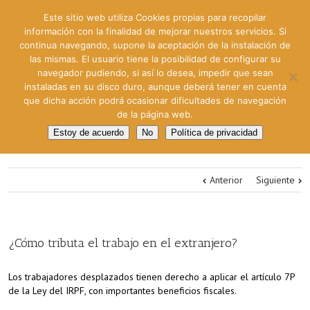
Este sitio web utiliza Cookies propias para recopilar
información con la finalidad de mejorar nuestros servicios. Si
continua navegando, supone la aceptación de la instalación de
las mismas. El usuario tiene la posibilidad de configurar su
navegador pudiendo, si así lo desea, impedir que sean
instaladas en su disco duro, aunque deberá tener en cuenta
que dicha acción podrá ocasionar dificultades de navegación
de la página web.
Estoy de acuerdo
No
Política de privacidad
Anterior
Siguiente
¿Cómo tributa el trabajo en el extranjero?
Los trabajadores desplazados tienen derecho a aplicar el artículo 7P
de la Ley del IRPF, con importantes beneficios fiscales.