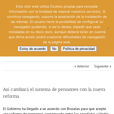
Este sitio web utiliza Cookies propias para recopilar
información con la finalidad de mejorar nuestros servicios. Si
continua navegando, supone la aceptación de la instalación de
las mismas. El usuario tiene la posibilidad de configurar su
navegador pudiendo, si así lo desea, impedir que sean
instaladas en su disco duro, aunque deberá tener en cuenta
que dicha acción podrá ocasionar dificultades de navegación
de la página web.
Estoy de acuerdo
No
Política de privacidad
Anterior
Siguiente
Así cambiará el sistema de pensiones con la nueva
reforma
El Gobierno ha llegado a un acuerdo con Bruselas para que acepte
una reforma de pensiones consensuada entre los socialistas y Unidas