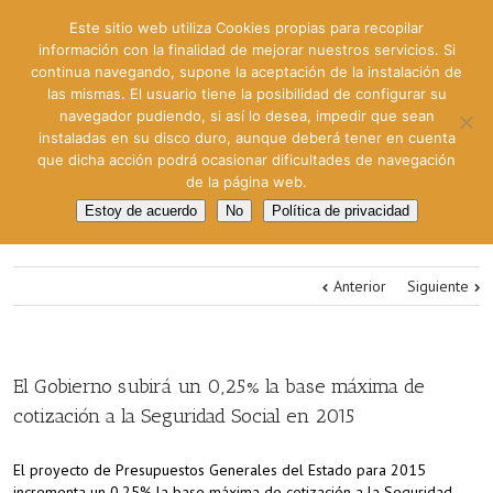
Este sitio web utiliza Cookies propias para recopilar
información con la finalidad de mejorar nuestros servicios. Si
continua navegando, supone la aceptación de la instalación de
las mismas. El usuario tiene la posibilidad de configurar su
navegador pudiendo, si así lo desea, impedir que sean
instaladas en su disco duro, aunque deberá tener en cuenta
que dicha acción podrá ocasionar dificultades de navegación
de la página web.
Estoy de acuerdo
No
Política de privacidad
Anterior
Siguiente
El Gobierno subirá un 0,25% la base máxima de
cotización a la Seguridad Social en 2015
El proyecto de Presupuestos Generales del Estado para 2015
incrementa un 0,25% la base máxima de cotización a la Seguridad