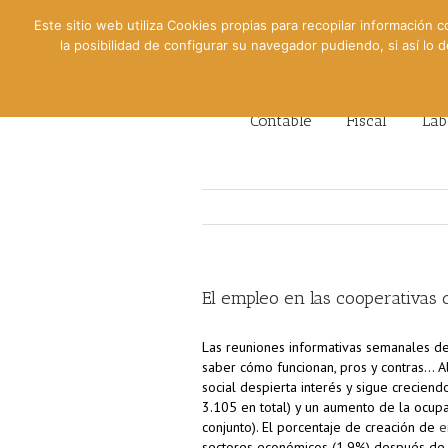
Este sitio web utiliza Cookies propias para recopilar información c
la posibilidad de configurar su navegador pudiendo, si así lo
Contable
Fiscal
Lab
El empleo en las cooperativas
Las reuniones informativas semanales de
saber cómo funcionan, pros y contras… A
social despierta interés y sigue crecien
3.105 en total) y un aumento de la ocup
conjunto). El porcentaje de creación de
e
sectores económicos (1,9%) después de c