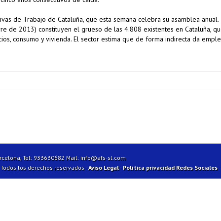
ivas de Trabajo de Cataluña, que esta semana celebra su asamblea anual.
rre de 2013) constituyen el grueso de las 4.808 existentes en Cataluña, q
icios, consumo y vivienda. El sector estima que de forma indirecta da empl
arcelona, Tel: 933630682 Mail:
info@afs-sl.com
| Todos los derechos reservados -
Aviso Legal
-
Política privacidad Redes Sociales