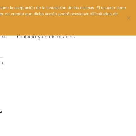
pone la aceptación de la instalación de las mismas. El usuario tiene
ner en cuenta que dicha acción podrá ocasionar dificultades de
ntes
Contacto y dónde estamos
e
ía