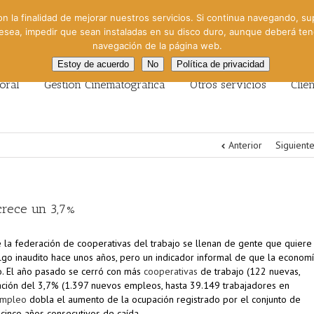
on la finalidad de mejorar nuestros servicios. Si continua navegando, su
 desea, impedir que sean instaladas en su disco duro, aunque deberá te
navegación de la página web.
Estoy de acuerdo
No
Política de privacidad
oral
Gestión Cinematográfica
Otros servicios
Clie
Anterior
Siguient
 crece un 3,7%
 la federación de cooperativas del trabajo se llenan de gente que quiere
lgo inaudito hace unos años, pero un indicador informal de que la econom
do. El año pasado se cerró con más
cooperativas
de trabajo (122 nuevas,
ación del 3,7% (1.397 nuevos empleos, hasta 39.149 trabajadores en
mpleo
dobla el aumento de la ocupación registrado por el conjunto de
inco años consecutivos de caída.