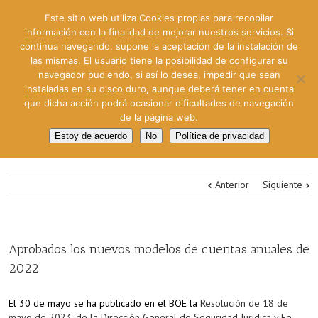
Este sitio web utiliza Cookies propias para recopilar
información con la finalidad de mejorar nuestros servicios. Si
continua navegando, supone la aceptación de la instalación de
las mismas. El usuario tiene la posibilidad de configurar su
navegador pudiendo, si así lo desea, impedir que sean
instaladas en su disco duro, aunque deberá tener en cuenta
que dicha acción podrá ocasionar dificultades de navegación
de la página web.
Estoy de acuerdo
No
Política de privacidad
Anterior
Siguiente
Aprobados los nuevos modelos de cuentas anuales de
2022
El 30 de mayo se ha publicado en el BOE la
Resolución de 18 de
mayo de 2023, de la Dirección General de Seguridad Jurídica y Fe