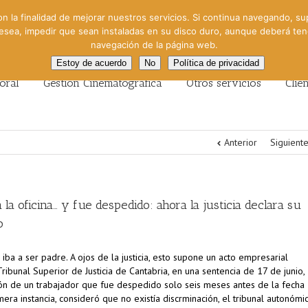
on la finalidad de mejorar nuestros servicios. Si continua navegando, su
 desea, impedir que sean instaladas en su disco duro, aunque deberá te
navegación de la página web.
Estoy de acuerdo
No
Política de privacidad
oral
Gestión Cinematográfica
Otros servicios
Clie
Anterior
Siguient
la oficina… y fue despedido: ahora la justicia declara su
o
a a ser padre. A ojos de la justicia, esto supone un acto empresarial
Tribunal Superior de Justicia de Cantabria, en una sentencia de 17 de junio,
sión de un trabajador que fue despedido solo seis meses antes de la fecha
era instancia, consideró que no existía discrminación, el tribunal autonómi