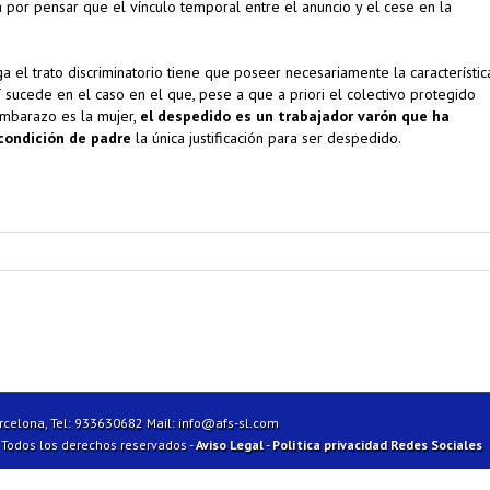
ina por pensar que el vínculo temporal entre el anuncio y el cese en la
a el trato discriminatorio tiene que poseer necesariamente la característic
sí sucede en el caso en el que, pese a que a priori el colectivo protegido
embarazo es la mujer,
el despedido es un trabajador varón que ha
 condición de padre
la única justificación para ser despedido.
arcelona, Tel: 933630682 Mail:
info@afs-sl.com
| Todos los derechos reservados -
Aviso Legal
-
Política privacidad Redes Sociales