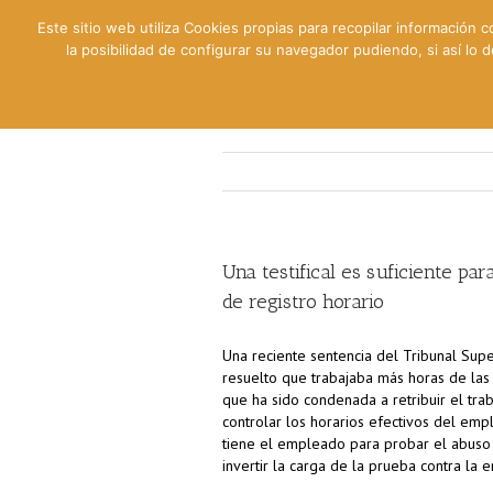
Este sitio web utiliza Cookies propias para recopilar información c
la posibilidad de configurar su navegador pudiendo, si así lo
Contable
Fiscal
Lab
Una testifical es suficiente pa
de registro horario
Una reciente sentencia del Tribunal Supe
resuelto que trabajaba más horas de las
que ha sido condenada a retribuir el tr
controlar los horarios efectivos del empl
tiene el empleado para probar el abuso 
invertir la carga de la prueba contra la