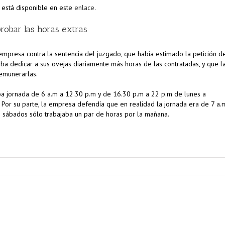
 está disponible en este
enlace
.
robar las horas extras
 empresa contra la sentencia del juzgado, que había estimado la petición d
ba dedicar a sus ovejas diariamente más horas de las contratadas, y que l
remunerarlas.
a jornada de 6 a.m a 12.30 p.m y de 16.30 p.m a 22 p.m de lunes a
Por su parte, la empresa defendía que en realidad la jornada era de 7 a.
s sábados sólo trabajaba un par de horas por la mañana.