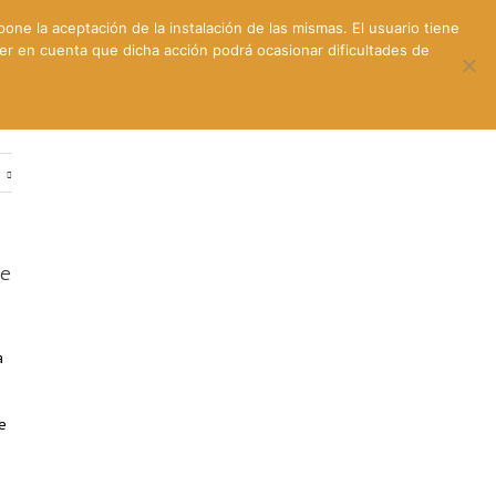
pone la aceptación de la instalación de las mismas. El usuario tiene
ner en cuenta que dicha acción podrá ocasionar dificultades de
ntes
Contacto y dónde estamos
e
ce
a
ue