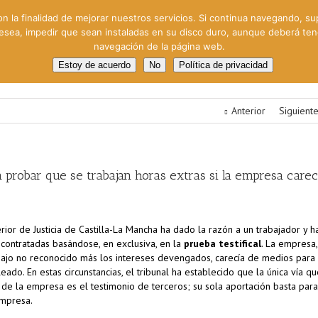
on la finalidad de mejorar nuestros servicios. Si continua navegando, su
 desea, impedir que sean instaladas en su disco duro, aunque deberá te
navegación de la página web.
oral
Gestión Cinematográfica
Otros servicios
Clie
Estoy de acuerdo
No
Política de privacidad
Anterior
Siguient
ra probar que se trabajan horas extras si la empresa care
rior de Justicia de Castilla-La Mancha ha dado la razón a un trabajador y h
 contratadas basándose, en exclusiva, en la
prueba testifical
. La empresa,
abajo no reconocido más los intereses devengados, carecía de medios para
eado. En estas circunstancias, el tribunal ha establecido que la única vía q
de la empresa es el testimonio de terceros; su sola aportación basta para
 empresa.