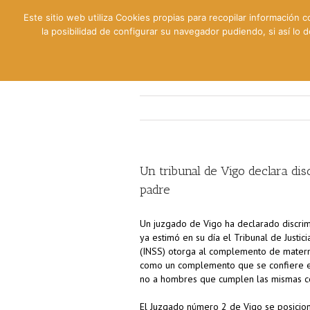
Este sitio web utiliza Cookies propias para recopilar información c
la posibilidad de configurar su navegador pudiendo, si así lo
Contable
Fiscal
Lab
Un tribunal de Vigo declara di
padre
Un juzgado de Vigo ha declarado discrim
ya estimó en su día el Tribunal de Justic
(INSS) otorga al complemento de maternid
como un complemento que se confiere ex
no a hombres que cumplen las mismas c
El Juzgado número 2 de Vigo se posiciona