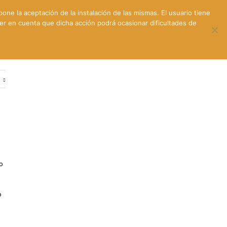
pone la aceptación de la instalación de las mismas. El usuario tiene
ner en cuenta que dicha acción podrá ocasionar dificultades de
ntes
Contacto y dónde estamos
e
o
o