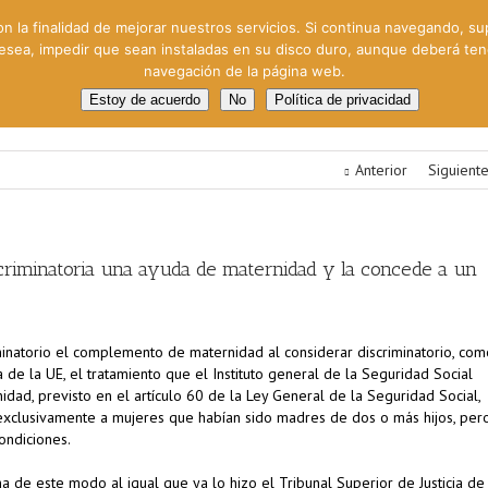
on la finalidad de mejorar nuestros servicios. Si continua navegando, su
 desea, impedir que sean instaladas en su disco duro, aunque deberá te
navegación de la página web.
oral
Gestión Cinematográfica
Otros servicios
Clie
Estoy de acuerdo
No
Política de privacidad
Anterior
Siguient
scriminatoria una ayuda de maternidad y la concede a un
inatorio el complemento de maternidad al considerar discriminatorio, com
ia de la UE, el tratamiento que el Instituto general de la Seguridad Social
ad, previsto en el artículo 60 de la Ley General de la Seguridad Social,
clusivamente a mujeres que habían sido madres de dos o más hijos, per
ondiciones.
 de este modo al igual que ya lo hizo el Tribunal Superior de Justicia de