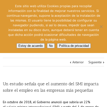
Este sitio web utiliza Cookies propias para recopilar
información con la finalidad de mejorar nuestros servicios. Si
continua navegando, supone la aceptación de la instalación de
las mismas. El usuario tiene la posibilidad de configurar su
navegador pudiendo, si así lo desea, impedir que sean
instaladas en su disco duro, aunque deberá tener en cuenta
que dicha acción podrá ocasionar dificultades de navegación
de la página web.
Estoy de acuerdo
No
Política de privacidad
Anterior
Siguiente
Un estudio señala que el aumento del SMI impacta
sobre el empleo en las empresas más pequeñas
En octubre de 2018, el Gobierno anunció que subiría un 22%
el
salario mínimo interprofesional (SMI)
a partir del 1 de enero de