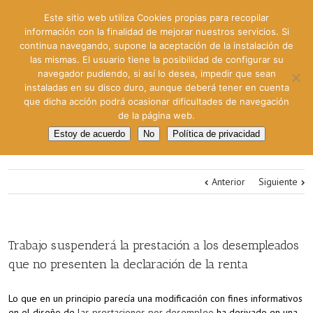
Este sitio web utiliza Cookies propias para recopilar
información con la finalidad de mejorar nuestros servicios. Si
continua navegando, supone la aceptación de la instalación de
las mismas. El usuario tiene la posibilidad de configurar su
navegador pudiendo, si así lo desea, impedir que sean
instaladas en su disco duro, aunque deberá tener en cuenta
que dicha acción podrá ocasionar dificultades de navegación
de la página web.
Estoy de acuerdo
No
Política de privacidad
Anterior
Siguiente
Trabajo suspenderá la prestación a los desempleados
que no presenten la declaración de la renta
Lo que en un principio parecía una modificación con fines informativos
en el diseño de
las prestaciones por desempleo
ha derivado en una