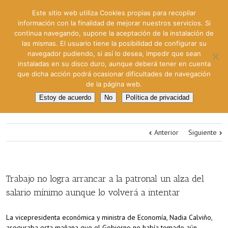
Este sitio web utiliza Cookies propias para recopilar
información con la finalidad de mejorar nuestros servicios. Si
continua navegando, supone la aceptación de la instalación de
las mismas. El usuario tiene la posibilidad de configurar su
navegador pudiendo, si así lo desea, impedir que sean
instaladas en su disco duro, aunque deberá tener en cuenta
que dicha acción podrá ocasionar dificultades de navegación
de la página web.
Estoy de acuerdo
No
Política de privacidad
Anterior
Siguiente
Trabajo no logra arrancar a la patronal un alza del
salario mínimo aunque lo volverá a intentar
La vicepresidenta económica y ministra de Economía, Nadia Calviño,
aseguraba esta mañana que el Gobierno no había tomado aún