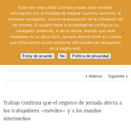
Este sitio web utiliza Cookies propias para recopilar
información con la finalidad de mejorar nuestros servicios. Si
continua navegando, supone la aceptación de la instalación de
las mismas. El usuario tiene la posibilidad de configurar su
navegador pudiendo, si así lo desea, impedir que sean
instaladas en su disco duro, aunque deberá tener en cuenta
que dicha acción podrá ocasionar dificultades de navegación
de la página web.
Estoy de acuerdo
No
Política de privacidad
Anterior
Siguiente
Trabajo confirma que el registro de jornada afecta a
los trabajadores «móviles» y a los mandos
intermedios