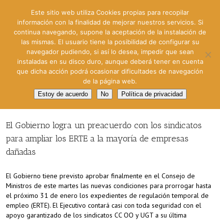
Este sitio web utiliza Cookies propias para recopilar
información con la finalidad de mejorar nuestros servicios. Si
continua navegando, supone la aceptación de la instalación de
las mismas. El usuario tiene la posibilidad de configurar su
navegador pudiendo, si así lo desea, impedir que sean
instaladas en su disco duro, aunque deberá tener en cuenta
que dicha acción podrá ocasionar dificultades de navegación
de la página web.
Estoy de acuerdo
No
Política de privacidad
El Gobierno logra un preacuerdo con los sindicatos
para ampliar los ERTE a la mayoría de empresas
dañadas
El Gobierno tiene previsto aprobar finalmente en el Consejo de
Ministros de este martes las nuevas condiciones para prorrogar hasta
el próximo 31 de enero los expedientes de regulación temporal de
empleo (ERTE). El Ejecutivo contará casi con toda seguridad con el
apoyo garantizado de los sindicatos CC OO y UGT a su última