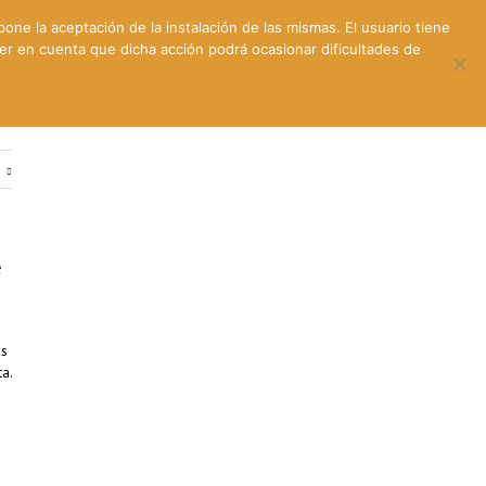
pone la aceptación de la instalación de las mismas. El usuario tiene
ner en cuenta que dicha acción podrá ocasionar dificultades de
ntes
Contacto y dónde estamos
e
e
as
a.