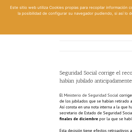
Este sitio web utiliza Cookies propias para recopilar información c
la posibilidad de configurar su navegador pudiendo, si así lo
Contable
Fiscal
Lab
Seguridad Social corrige el re
habían jubilado anticipadament
El
Ministerio de Seguridad Social
corrige
de los jubilados que se habían retirado 
Así consta en una nota interna a la que 
secretario de Estado de Seguridad Social
finales de diciembre
por la que se habí
Esta decisión tiene efectos retroactivos