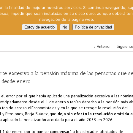
on la finalidad de mejorar nuestros servicios. Si continua navegando, su
 desea, impedir que sean instaladas en su disco duro, aunque deberá te
navegación de la página web.
oral
Gestión Cinematográfica
Otros servicios
Clie
Estoy de acuerdo
No
Política de privacidad
Anterior
Siguient
corte excesivo a la pensión máxima de las personas que s
e desde enero
 el error por el que había aplicado una penalización excesiva a las nómin
anticipadamente desde el 1 de enero y tenían derecho a la pensión más alt
ha tenido acceso elEconomista.es y en la que se recoge la resolución del
 y Pensiones, Borja Suárez, que
deja sin efecto la resolución emitida a
a aplicado la penalización acordada para el año 2033 en 2026.
 al 1 de enero, por lo que se compensará a los jubilados afectados de