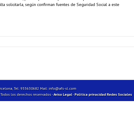
lta solicitarla, según confirman fuentes de Seguridad Social a este
arcelona, Tel: 933630682 Mail:
info@afs-sl.com
| Todos los derechos reservados -
Aviso Legal
-
Política privacidad Redes Sociales