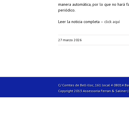
manera automática, por lo que no hará fa
periódico.
Leer la noticia completa –
click aquí
27 marzo 2026
C/ Comtes de Bell-lloc, 161 local 4 08014 B
Copyright 2013 Assessoria Ferran & Saliner 