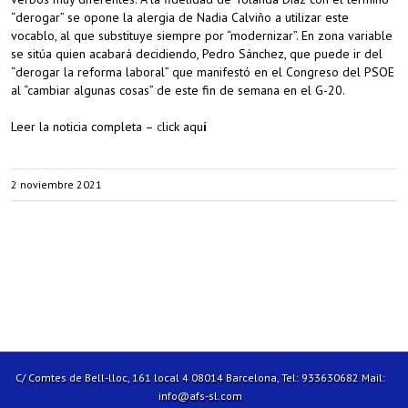
“derogar” se opone la alergia de Nadia Calviño a utilizar este
vocablo, al que substituye siempre por “modernizar”. En zona variable
se sitúa quien acabará decidiendo, Pedro Sánchez, que puede ir del
“derogar la reforma laboral” que manifestó en el Congreso del PSOE
al “cambiar algunas cosas” de este fin de semana en el G-20.
Leer la noticia completa –
c
lick aqu
í
2 noviembre 2021
C/ Comtes de Bell-lloc, 161 local 4 08014 Barcelona, Tel: 933630682 Mail:
info@afs-sl.com