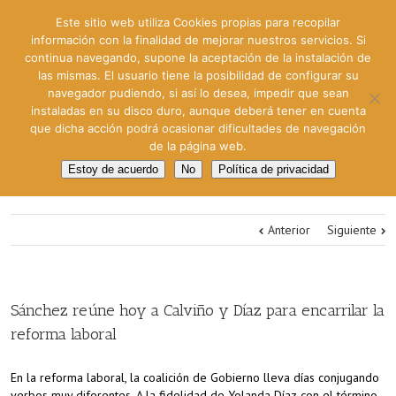
Este sitio web utiliza Cookies propias para recopilar
información con la finalidad de mejorar nuestros servicios. Si
continua navegando, supone la aceptación de la instalación de
las mismas. El usuario tiene la posibilidad de configurar su
navegador pudiendo, si así lo desea, impedir que sean
instaladas en su disco duro, aunque deberá tener en cuenta
que dicha acción podrá ocasionar dificultades de navegación
de la página web.
Estoy de acuerdo
No
Política de privacidad
Anterior
Siguiente
Sánchez reúne hoy a Calviño y Díaz para encarrilar la
reforma laboral
En la reforma laboral, la coalición de Gobierno lleva días conjugando
verbos muy diferentes. A la fidelidad de Yolanda Díaz con el término