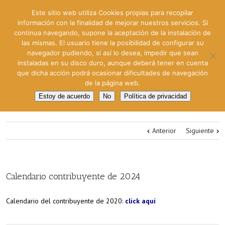
Este sitio web utiliza Cookies propias para recopilar
información con la finalidad de mejorar nuestros servicios. Si
continua navegando, supone la aceptación de la instalación de
las mismas. El usuario tiene la posibilidad de configurar su
navegador pudiendo, si así lo desea, impedir que sean
instaladas en su disco duro, aunque deberá tener en cuenta
que dicha acción podrá ocasionar dificultades de navegación
de la página web.
Estoy de acuerdo
No
Política de privacidad
Anterior
Siguiente
Calendario contribuyente de 2024
Calendario del contribuyente de 2020:
click aquí