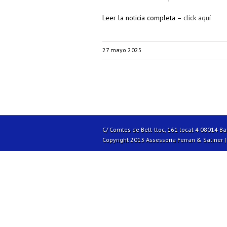
Leer la noticia completa –
click aquí
27 mayo 2025
C/ Comtes de Bell-lloc, 161 local 4 08014 B
Copyright 2013 Assessoria Ferran & Saliner 