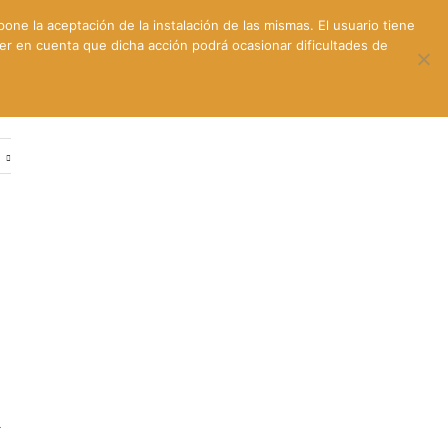
pone la aceptación de la instalación de las mismas. El usuario tiene
ner en cuenta que dicha acción podrá ocasionar dificultades de
ntes
Contacto y dónde estamos
e
l