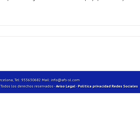
arcelona, Tel: 933630682 Mail:
info@afs-sl.com
| Todos los derechos reservados -
Aviso Legal
-
Política privacidad Redes Sociales