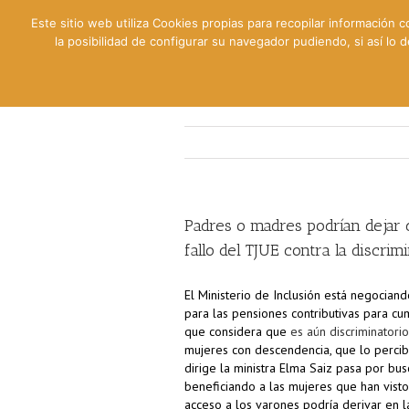
Este sitio web utiliza Cookies propias para recopilar información c
la posibilidad de configurar su navegador pudiendo, si así lo
Contable
Fiscal
Lab
Padres o madres podrían dejar d
fallo del TJUE contra la discri
El Ministerio de Inclusión está negocian
para las pensiones contributivas para cum
que considera que
es aún discriminatori
mujeres con descendencia, que lo percib
dirige la ministra Elma Saiz pasa por bus
beneficiando a las mujeres que han visto 
acceso a los varones podría derivar en l