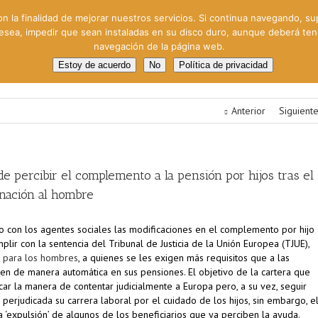
on la finalidad de mejorar nuestros servicios. Si continua navegando, su
 desea, impedir que sean instaladas en su disco duro, aunque deberá te
navegación de la página web.
oral
Gestión Cinematográfica
Otros servicios
Clie
Estoy de acuerdo
No
Política de privacidad
Anterior
Siguient
e percibir el complemento a la pensión por hijos tras el
minación al hombre
do con los agentes sociales las modificaciones en el complemento por hijo
plir con la sentencia del Tribunal de Justicia de la Unión Europea (TJUE),
o para los hombres
, a quienes se les exigen más requisitos que a las
en de manera automática en sus pensiones. El objetivo de la cartera que
car la manera de contentar judicialmente a Europa pero, a su vez, seguir
perjudicada su carrera laboral por el cuidado de los hijos, sin embargo, e
a ‘expulsión’ de algunos de los beneficiarios que ya perciben la ayuda.