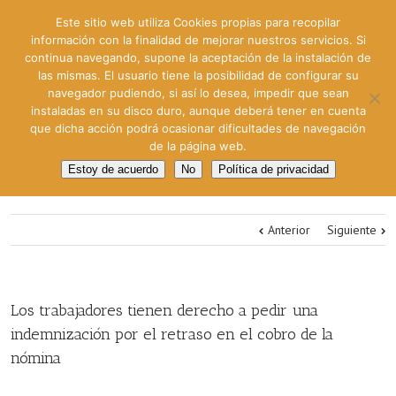
Este sitio web utiliza Cookies propias para recopilar
información con la finalidad de mejorar nuestros servicios. Si
continua navegando, supone la aceptación de la instalación de
las mismas. El usuario tiene la posibilidad de configurar su
navegador pudiendo, si así lo desea, impedir que sean
instaladas en su disco duro, aunque deberá tener en cuenta
que dicha acción podrá ocasionar dificultades de navegación
de la página web.
Estoy de acuerdo
No
Política de privacidad
Anterior
Siguiente
Los trabajadores tienen derecho a pedir una
indemnización por el retraso en el cobro de la
nómina