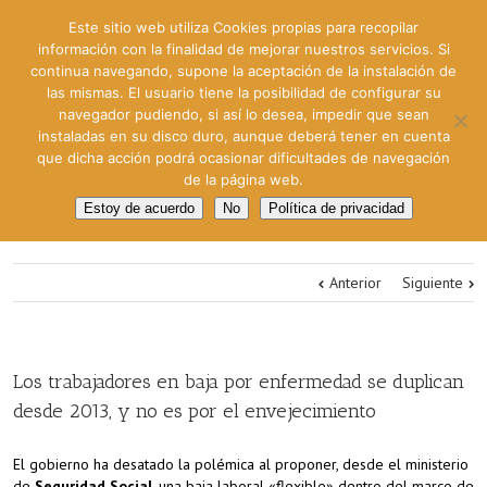
Este sitio web utiliza Cookies propias para recopilar
información con la finalidad de mejorar nuestros servicios. Si
continua navegando, supone la aceptación de la instalación de
las mismas. El usuario tiene la posibilidad de configurar su
navegador pudiendo, si así lo desea, impedir que sean
instaladas en su disco duro, aunque deberá tener en cuenta
que dicha acción podrá ocasionar dificultades de navegación
de la página web.
Estoy de acuerdo
No
Política de privacidad
Anterior
Siguiente
Los trabajadores en baja por enfermedad se duplican
desde 2013, y no es por el envejecimiento
El gobierno ha desatado la polémica al proponer, desde el ministerio
de
Seguridad Social,
una baja laboral «flexible» dentro del marco de