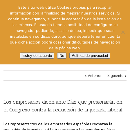
Este sitio web utiliza Cookies propias para recopilar
información con la finalidad de mejorar nuestros servicios. Si
continua navegando, supone la aceptación de la instalación de
las mismas. El usuario tiene la posibilidad de configurar su
navegador pudiendo, si así lo desea, impedir que sean
instaladas en su disco duro, aunque deberá tener en cuenta
que dicha acción podrá ocasionar dificultades de navegación
de la página web.
Estoy de acuerdo
No
Política de privacidad
Anterior
Siguiente
Los empresarios dicen ante Díaz que presionarán en
el Congreso contra la reducción de la jornada laboral
Los representantes de los empresarios españoles rechazan la
reducción de jornada y así lo transmitirán a los partidos políticos