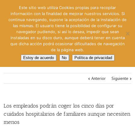
Este sitio web utiliza Cookies propias para recopilar
información con la finalidad de mejorar nuestros servicios. Si
continua navegando, supone la aceptación de la instalación de
las mismas. El usuario tiene la posibilidad de configurar su
navegador pudiendo, si así lo desea, impedir que sean
instaladas en su disco duro, aunque deberá tener en cuenta
que dicha acción podrá ocasionar dificultades de navegación
de la página web.
Estoy de acuerdo
No
Política de privacidad
Anterior
Siguiente
Los empleados podrán coger los cinco días por
cuidados hospitalarios de familiares aunque necesiten
menos