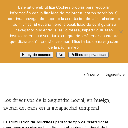
Este sitio web utiliza Cookies propias para recopilar
información con la finalidad de mejorar nuestros servicios. Si
continua navegando, supone la aceptación de la instalación de
las mismas. El usuario tiene la posibilidad de configurar su
navegador pudiendo, si así lo desea, impedir que sean
instaladas en su disco duro, aunque deberá tener en cuenta
que dicha acción podrá ocasionar dificultades de navegación
de la página web.
Estoy de acuerdo
No
Política de privacidad
Anterior
Siguiente
Los directivos de la Seguridad Social, en huelga,
avisan del caos en la incapacidad temporal
La acumulación de solicitudes para todo tipo de prestaciones,
pensiones y ayudas en las oficinas del Instituto Nacional de la