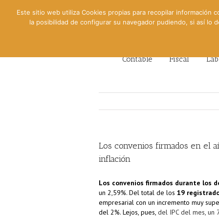
Este sitio web utiliza Cookies propias para recopilar información c
la posibilidad de configurar su navegador pudiendo, si así lo
Contable
Fiscal
Lab
Los convenios firmados en el añ
inflación
Los convenios firmados durante los 
un 2,59%. Del total de los
19 registrad
empresarial con un incremento muy superio
del 2%. Lejos, pues,
del IPC del mes, un 