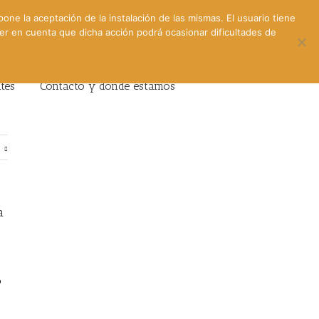
pone la aceptación de la instalación de las mismas. El usuario tiene
ner en cuenta que dicha acción podrá ocasionar dificultades de
ntes
Contacto y dónde estamos
e
a
o