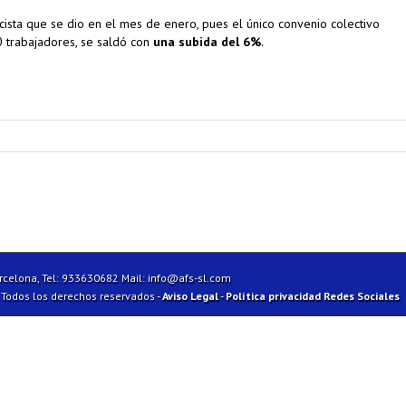
cista que se dio en el mes de enero, pues el único convenio colectivo
trabajadores, se saldó con
una subida del 6%
.
arcelona, Tel: 933630682 Mail:
info@afs-sl.com
| Todos los derechos reservados -
Aviso Legal
-
Política privacidad Redes Sociales