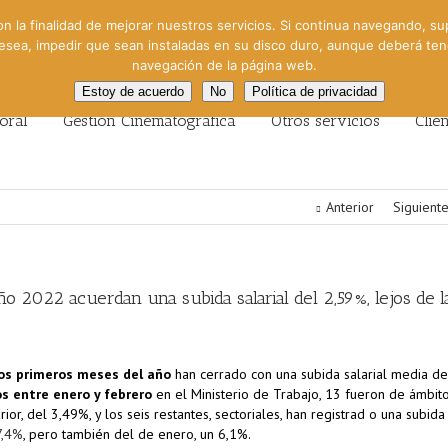
on la finalidad de mejorar nuestros servicios. Si continua navegando, su
 desea, impedir que sean instaladas en su disco duro, aunque deberá te
navegación de la página web.
Estoy de acuerdo
No
Política de privacidad
oral
Gestión Cinematográfica
Otros servicios
Clie
Anterior
Siguient
o 2022 acuerdan una subida salarial del 2,59%, lejos de l
dos primeros meses del año
han cerrado con una subida salarial media de
os entre enero y febrero
en el Ministerio de Trabajo, 13 fueron de ámbit
r, del 3,49%, y los seis restantes, sectoriales, han registrad o una subida
7,4%
, pero también del de enero, un 6,1%.