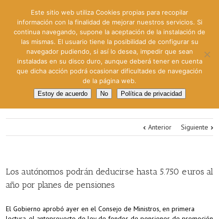
Este sitio web utiliza Cookies propias para recopilar
información con la finalidad de mejorar nuestros servicios. Si
continua navegando, supone la aceptación de la instalación de
las mismas. El usuario tiene la posibilidad de configurar su
navegador pudiendo, si así lo desea, impedir que sean
instaladas en su disco duro, aunque deberá tener en cuenta
que dicha acción podrá ocasionar dificultades de navegación
de la página web.
Estoy de acuerdo
No
Política de privacidad
Anterior
Siguiente
Los autónomos podrán deducirse hasta 5.750 euros al
año por planes de pensiones
El Gobierno aprobó ayer en el Consejo de Ministros, en primera
lectura, el anteproyecto de ley de fondos de pensiones de promoción