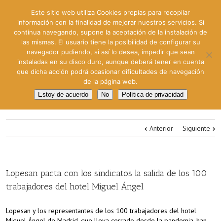
Este sitio web utiliza Cookies propias para recopilar
información con la finalidad de mejorar nuestros servicios. Si
continua navegando, supone la aceptación de la instalación de
las mismas. El usuario tiene la posibilidad de configurar su
navegador pudiendo, si así lo desea, impedir que sean
instaladas en su disco duro, aunque deberá tener en cuenta
que dicha acción podrá ocasionar dificultades de navegación
de la página web.
Estoy de acuerdo
No
Política de privacidad
Anterior
Siguiente
Lopesan pacta con los sindicatos la salida de los 100
trabajadores del hotel Miguel Ángel
Lopesan y los representantes de los 100 trabajadores del hotel
Miguel Ángel de Madrid, que lleva cerrado desde la pandemia, han