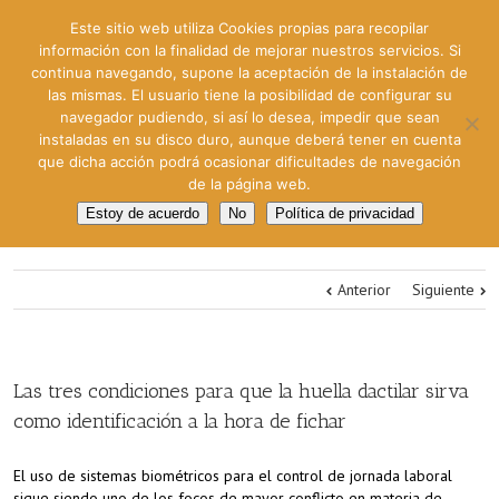
Este sitio web utiliza Cookies propias para recopilar
información con la finalidad de mejorar nuestros servicios. Si
continua navegando, supone la aceptación de la instalación de
las mismas. El usuario tiene la posibilidad de configurar su
navegador pudiendo, si así lo desea, impedir que sean
instaladas en su disco duro, aunque deberá tener en cuenta
que dicha acción podrá ocasionar dificultades de navegación
de la página web.
Estoy de acuerdo
No
Política de privacidad
Anterior
Siguiente
Las tres condiciones para que la huella dactilar sirva
como identificación a la hora de fichar
El uso de sistemas biométricos para el control de jornada laboral
sigue siendo uno de los focos de mayor conflicto en materia de