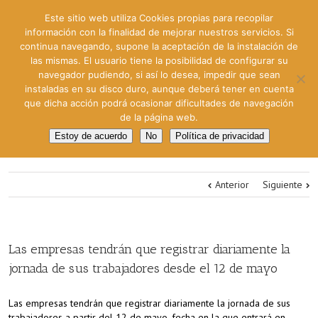
Este sitio web utiliza Cookies propias para recopilar
información con la finalidad de mejorar nuestros servicios. Si
continua navegando, supone la aceptación de la instalación de
las mismas. El usuario tiene la posibilidad de configurar su
navegador pudiendo, si así lo desea, impedir que sean
instaladas en su disco duro, aunque deberá tener en cuenta
que dicha acción podrá ocasionar dificultades de navegación
de la página web.
Estoy de acuerdo
No
Política de privacidad
Anterior
Siguiente
Las empresas tendrán que registrar diariamente la
jornada de sus trabajadores desde el 12 de mayo
Las empresas tendrán que registrar diariamente la jornada de sus
trabajadores a partir del 12 de mayo, fecha en la que entrará en