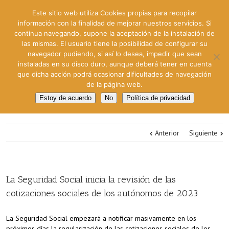
Este sitio web utiliza Cookies propias para recopilar
información con la finalidad de mejorar nuestros servicios. Si
continua navegando, supone la aceptación de la instalación de
las mismas. El usuario tiene la posibilidad de configurar su
navegador pudiendo, si así lo desea, impedir que sean
instaladas en su disco duro, aunque deberá tener en cuenta
que dicha acción podrá ocasionar dificultades de navegación
de la página web.
Estoy de acuerdo
No
Política de privacidad
Anterior
Siguiente
La Seguridad Social inicia la revisión de las
cotizaciones sociales de los autónomos de 2023
La Seguridad Social empezará a notificar masivamente en los
próximos días la regularización de las cotizaciones sociales de los