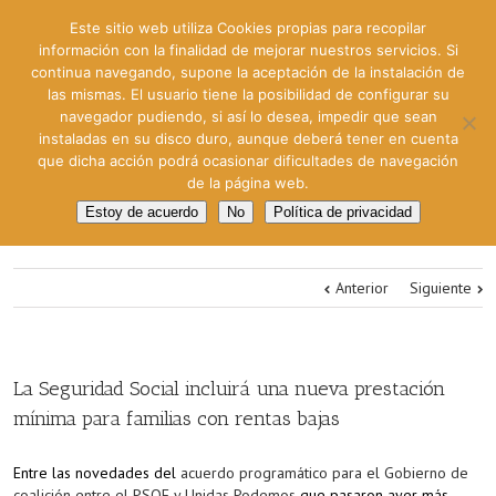
Este sitio web utiliza Cookies propias para recopilar
información con la finalidad de mejorar nuestros servicios. Si
continua navegando, supone la aceptación de la instalación de
las mismas. El usuario tiene la posibilidad de configurar su
navegador pudiendo, si así lo desea, impedir que sean
instaladas en su disco duro, aunque deberá tener en cuenta
que dicha acción podrá ocasionar dificultades de navegación
de la página web.
Estoy de acuerdo
No
Política de privacidad
Anterior
Siguiente
La Seguridad Social incluirá una nueva prestación
mínima para familias con rentas bajas
Entre las novedades del
acuerdo programático para el Gobierno de
coalición entre el PSOE y Unidas Podemos
que pasaron ayer más