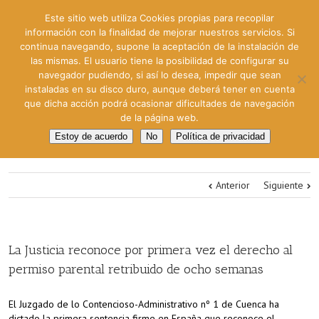
Este sitio web utiliza Cookies propias para recopilar
información con la finalidad de mejorar nuestros servicios. Si
continua navegando, supone la aceptación de la instalación de
las mismas. El usuario tiene la posibilidad de configurar su
navegador pudiendo, si así lo desea, impedir que sean
instaladas en su disco duro, aunque deberá tener en cuenta
que dicha acción podrá ocasionar dificultades de navegación
de la página web.
Estoy de acuerdo
No
Política de privacidad
Anterior
Siguiente
La Justicia reconoce por primera vez el derecho al
permiso parental retribuido de ocho semanas
El Juzgado de lo Contencioso-Administrativo nº 1 de Cuenca ha
dictado la primera sentencia firme en España que reconoce el