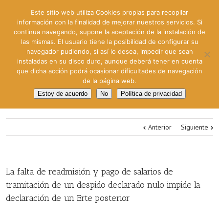
Este sitio web utiliza Cookies propias para recopilar
información con la finalidad de mejorar nuestros servicios. Si
continua navegando, supone la aceptación de la instalación de
las mismas. El usuario tiene la posibilidad de configurar su
navegador pudiendo, si así lo desea, impedir que sean
instaladas en su disco duro, aunque deberá tener en cuenta
que dicha acción podrá ocasionar dificultades de navegación
de la página web.
Estoy de acuerdo
No
Política de privacidad
Anterior
Siguiente
La falta de readmisión y pago de salarios de
tramitación de un despido declarado nulo impide la
declaración de un Erte posterior