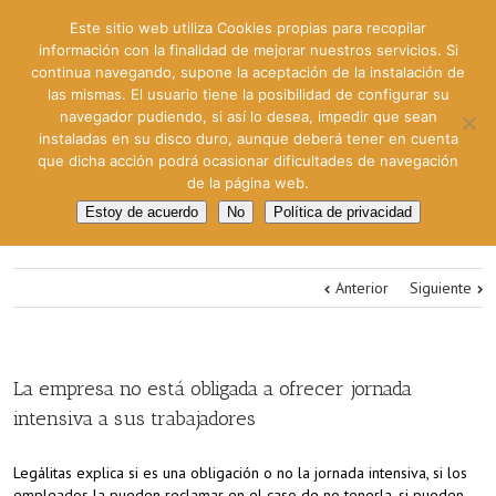
Este sitio web utiliza Cookies propias para recopilar
información con la finalidad de mejorar nuestros servicios. Si
continua navegando, supone la aceptación de la instalación de
las mismas. El usuario tiene la posibilidad de configurar su
navegador pudiendo, si así lo desea, impedir que sean
instaladas en su disco duro, aunque deberá tener en cuenta
que dicha acción podrá ocasionar dificultades de navegación
de la página web.
Estoy de acuerdo
No
Política de privacidad
Anterior
Siguiente
La empresa no está obligada a ofrecer jornada
intensiva a sus trabajadores
Legálitas explica si es una obligación o no la jornada intensiva, si los
empleados la pueden reclamar en el caso de no tenerla, si pueden