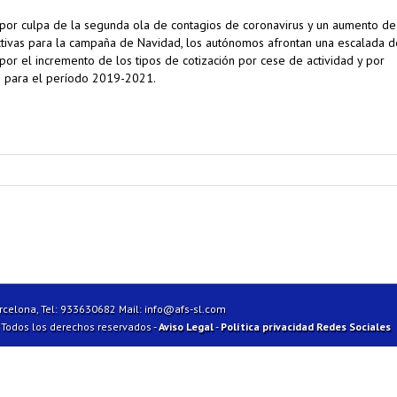
por culpa de la segunda ola de contagios de coronavirus y un aumento de
ctivas para la campaña de Navidad, los autónomos afrontan una escalada d
 por el incremento de los tipos de cotización por cese de actividad y por
s para el período 2019-2021.
arcelona, Tel: 933630682 Mail:
info@afs-sl.com
| Todos los derechos reservados -
Aviso Legal
-
Política privacidad Redes Sociales