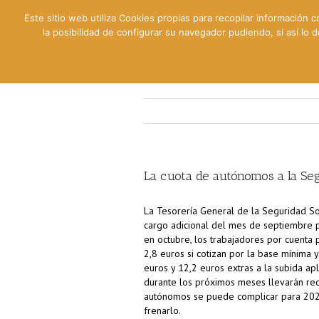
Este sitio web utiliza Cookies propias para recopilar información c
la posibilidad de configurar su navegador pudiendo, si así lo
Contable
Fiscal
Lab
La cuota de autónomos a la Seg
La Tesorería General de la Seguridad S
cargo adicional del mes de septiembre p
en octubre, los trabajadores por cuenta 
2,8 euros si cotizan por la base mínima
euros y 12,2 euros extras a la subida apli
durante los próximos meses llevarán rec
autónomos se puede complicar para 202
frenarlo.