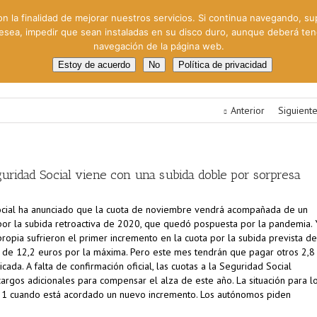
on la finalidad de mejorar nuestros servicios. Si continua navegando, su
 desea, impedir que sean instaladas en su disco duro, aunque deberá te
navegación de la página web.
oral
Gestión Cinematográfica
Otros servicios
Clie
Estoy de acuerdo
No
Política de privacidad
Anterior
Siguient
uridad Social viene con una subida doble por sorpresa
ocial ha anunciado que la cuota de noviembre vendrá acompañada de un
or la subida retroactiva de 2020, que quedó pospuesta por la pandemia. 
propia sufrieron el primer incremento en la cuota por la subida prevista de
 y de 12,2 euros por la máxima. Pero este mes tendrán que pagar otros 2,8
cada. A falta de confirmación oficial, las cuotas a la Seguridad Social
argos adicionales para compensar el alza de este año. La situación para l
1 cuando está acordado un nuevo incremento. Los autónomos piden