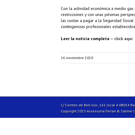
Con la actividad económica a medio gas 
restricciones y con unas pésimas perspe
las cuotas a pagar a la Seguridad Social
contingencias profesionales establecido
Leer la noticia completa –
click aquí
26 noviembre 2020
C/ Comtes de Bell-lloc, 161 local 4 08014 B
Copyright 2013 Assessoria Ferran & Saliner 