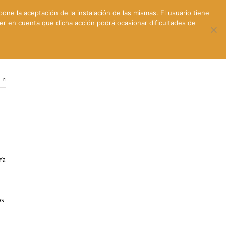
pone la aceptación de la instalación de las mismas. El usuario tiene
ner en cuenta que dicha acción podrá ocasionar dificultades de
ntes
Contacto y dónde estamos
e
Ya
os