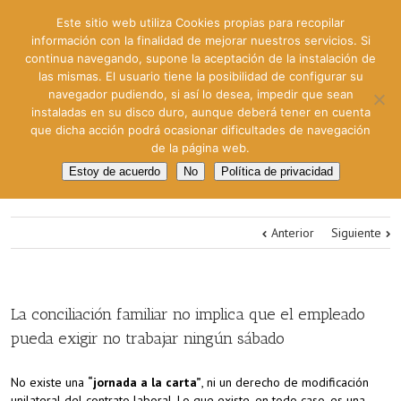
Este sitio web utiliza Cookies propias para recopilar
información con la finalidad de mejorar nuestros servicios. Si
continua navegando, supone la aceptación de la instalación de
las mismas. El usuario tiene la posibilidad de configurar su
navegador pudiendo, si así lo desea, impedir que sean
instaladas en su disco duro, aunque deberá tener en cuenta
que dicha acción podrá ocasionar dificultades de navegación
de la página web.
Estoy de acuerdo
No
Política de privacidad
Anterior
Siguiente
La conciliación familiar no implica que el empleado
pueda exigir no trabajar ningún sábado
No existe una
“jornada a la carta”
, ni un derecho de modificación
unilateral del contrato laboral. Lo que existe, en todo caso, es una