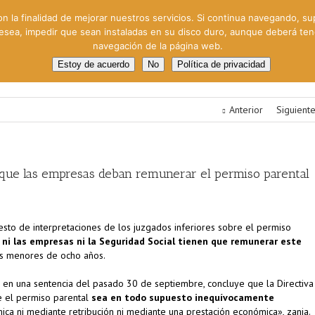
on la finalidad de mejorar nuestros servicios. Si continua navegando, su
 desea, impedir que sean instaladas en su disco duro, aunque deberá te
navegación de la página web.
oral
Gestión Cinematográfica
Otros servicios
Clie
Estoy de acuerdo
No
Política de privacidad
Anterior
Siguient
 que las empresas deban remunerar el permiso parental
resto de interpretaciones de los juzgados inferiores sobre el permiso
ni las empresas ni la Seguridad Social tienen que remunerar este
os menores de ocho años.
, en una sentencia del pasado 30 de septiembre, concluye que la Directiva
 el permiso parental
sea en todo supuesto inequívocamente
ica ni mediante retribución ni mediante una prestación económica», zanja.