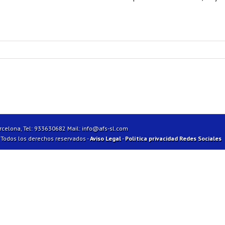
arcelona, Tel: 933630682 Mail:
info@afs-sl.com
| Todos los derechos reservados -
Aviso Legal
-
Política privacidad Redes Sociales