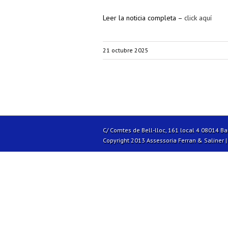
Leer la noticia completa –
click aquí
21 octubre 2025
C/ Comtes de Bell-lloc, 161 local 4 08014 B
Copyright 2013 Assessoria Ferran & Saliner 