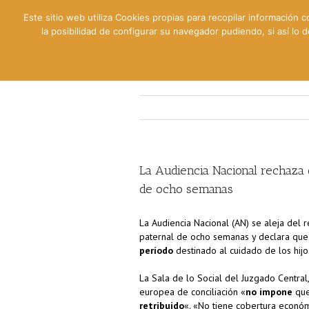
Este sitio web utiliza Cookies propias para recopilar información c
la posibilidad de configurar su navegador pudiendo, si así lo
Contable
Fiscal
Lab
La Audiencia Nacional rechaza
de ocho semanas
La Audiencia Nacional (AN) se aleja del 
paternal de ocho semanas y declara que
período
destinado al cuidado de los hij
La Sala de lo Social del Juzgado Central
europea de conciliación «
no impone
que
retribuido
«. «No tiene cobertura económ