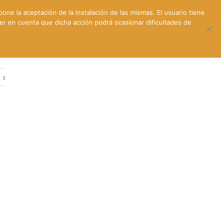
pone la aceptación de la instalación de las mismas. El usuario tiene
ner en cuenta que dicha acción podrá ocasionar dificultades de
ntes
Contacto y dónde estamos
e