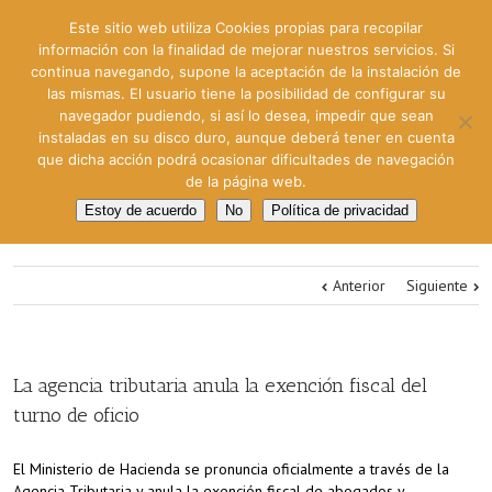
Este sitio web utiliza Cookies propias para recopilar
información con la finalidad de mejorar nuestros servicios. Si
continua navegando, supone la aceptación de la instalación de
las mismas. El usuario tiene la posibilidad de configurar su
navegador pudiendo, si así lo desea, impedir que sean
instaladas en su disco duro, aunque deberá tener en cuenta
que dicha acción podrá ocasionar dificultades de navegación
de la página web.
Estoy de acuerdo
No
Política de privacidad
Anterior
Siguiente
La agencia tributaria anula la exención fiscal del
turno de oficio
El Ministerio de Hacienda se pronuncia oficialmente a través de la
Agencia Tributaria y anula la exención fiscal de abogados y