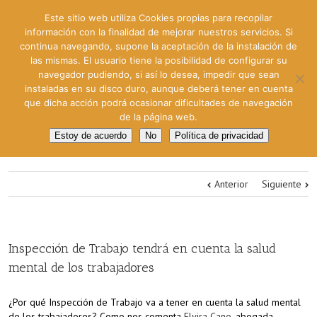
Este sitio web utiliza Cookies propias para recopilar
información con la finalidad de mejorar nuestros servicios. Si
continua navegando, supone la aceptación de la instalación de
las mismas. El usuario tiene la posibilidad de configurar su
navegador pudiendo, si así lo desea, impedir que sean
instaladas en su disco duro, aunque deberá tener en cuenta
que dicha acción podrá ocasionar dificultades de navegación
de la página web.
Estoy de acuerdo
No
Política de privacidad
Anterior
Siguiente
Inspección de Trabajo tendrá en cuenta la salud
mental de los trabajadores
¿Por qué Inspección de Trabajo va a tener en cuenta la salud mental
de los trabajadores? Como nos comenta
Elvira Cano
, abogada