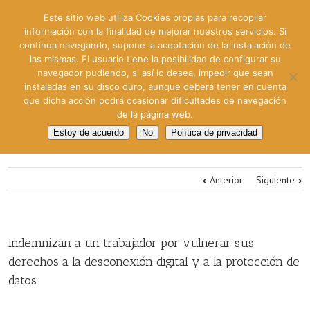
Este sitio web utiliza Cookies propias para recopilar
información con la finalidad de mejorar nuestros servicios. Si
continua navegando, supone la aceptación de la instalación de
las mismas. El usuario tiene la posibilidad de configurar su
navegador pudiendo, si así lo desea, impedir que sean
instaladas en su disco duro, aunque deberá tener en cuenta
que dicha acción podrá ocasionar dificultades de navegación
de la página web.
Estoy de acuerdo
No
Política de privacidad
Anterior
Siguiente
Indemnizan a un trabajador por vulnerar sus
derechos a la desconexión digital y a la protección de
datos