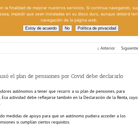
on la finalidad de mejorar nuestros servicios. Si continua navegando, su
 desea, impedir que sean instaladas en su disco duro, aunque deberá te
navegación de la página web.
oral
Gestión Cinematográfica
Otros servicios
Clie
Estoy de acuerdo
No
Política de privacidad
Anterior
Siguient
 usó el plan de pensiones por Covid debe declararlo
adores autónomos a tener que recurrir a su plan de pensiones, para
 Esa actividad debe reflejarse también en la Declaración de la Renta, cuyo
.
sado medidas de apoyo para que un autónomo pudiera acceder a los
siones si cumplían ciertos requisitos.