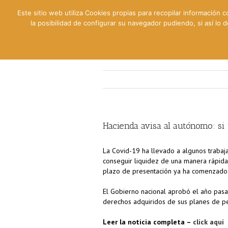
Este sitio web utiliza Cookies propias para recopilar información c
la posibilidad de configurar su navegador pudiendo, si así lo
Contable
Fiscal
Lab
Hacienda avisa al autónomo: si
La Covid-19 ha llevado a algunos trabaj
conseguir liquidez de una manera rápida.
plazo de presentación ya ha comenzado
El Gobierno nacional aprobó el año pa
derechos adquiridos de sus planes de pen
Leer la noticia completa –
click aquí