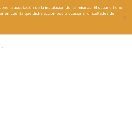
pone la aceptación de la instalación de las mismas. El usuario tiene
ner en cuenta que dicha acción podrá ocasionar dificultades de
ntes
Contacto y dónde estamos
e