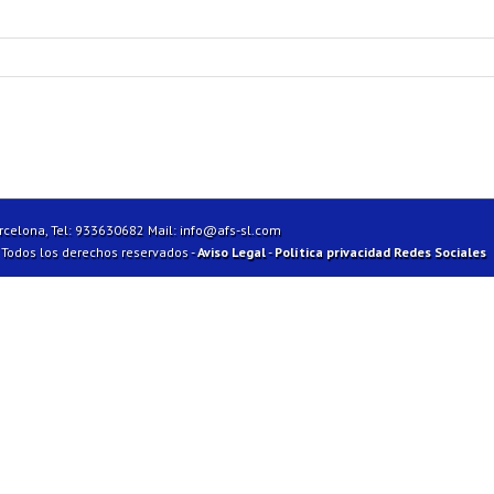
arcelona, Tel: 933630682 Mail:
info@afs-sl.com
| Todos los derechos reservados -
Aviso Legal
-
Política privacidad Redes Sociales