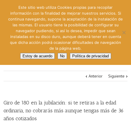
Este sitio web utiliza Cookies propias para recopilar
información con la finalidad de mejorar nuestros servicios. Si
continua navegando, supone la aceptación de la instalación de
las mismas. El usuario tiene la posibilidad de configurar su
navegador pudiendo, si así lo desea, impedir que sean
instaladas en su disco duro, aunque deberá tener en cuenta
que dicha acción podrá ocasionar dificultades de navegación
de la página web.
Estoy de acuerdo
No
Política de privacidad
Anterior
Siguiente
Giro de 180 en la jubilación: si te retiras a la edad
ordinaria, no cobrarás más aunque tengas más de 36
años cotizados