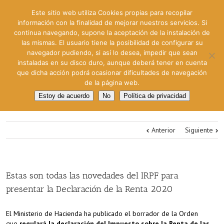
Este sitio web utiliza Cookies propias para recopilar
información con la finalidad de mejorar nuestros servicios. Si
continua navegando, supone la aceptación de la instalación de
las mismas. El usuario tiene la posibilidad de configurar su
navegador pudiendo, si así lo desea, impedir que sean
instaladas en su disco duro, aunque deberá tener en cuenta
que dicha acción podrá ocasionar dificultades de navegación
de la página web.
Estoy de acuerdo
No
Política de privacidad
Anterior
Siguiente
Estas son todas las novedades del IRPF para
presentar la Declaración de la Renta 2020
El Ministerio de Hacienda ha publicado el borrador de la Orden
que
regulará la declaración del Impuesto sobre la Renta de las