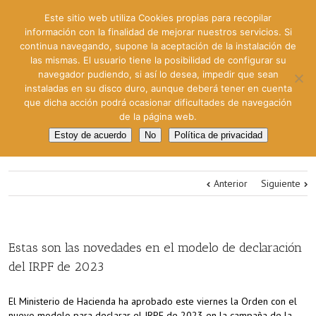
Este sitio web utiliza Cookies propias para recopilar
información con la finalidad de mejorar nuestros servicios. Si
continua navegando, supone la aceptación de la instalación de
las mismas. El usuario tiene la posibilidad de configurar su
navegador pudiendo, si así lo desea, impedir que sean
instaladas en su disco duro, aunque deberá tener en cuenta
que dicha acción podrá ocasionar dificultades de navegación
de la página web.
Estoy de acuerdo
No
Política de privacidad
Anterior
Siguiente
Estas son las novedades en el modelo de declaración
del IRPF de 2023
El Ministerio de Hacienda ha aprobado este viernes la Orden con el
nuevo modelo para declarar el IRPF de 2023 en la campaña de la