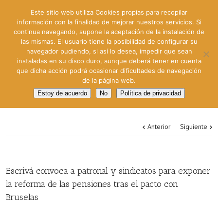
Este sitio web utiliza Cookies propias para recopilar
información con la finalidad de mejorar nuestros servicios. Si
continua navegando, supone la aceptación de la instalación de
las mismas. El usuario tiene la posibilidad de configurar su
navegador pudiendo, si así lo desea, impedir que sean
instaladas en su disco duro, aunque deberá tener en cuenta
que dicha acción podrá ocasionar dificultades de navegación
de la página web.
Estoy de acuerdo
No
Política de privacidad
Anterior
Siguiente
Escrivá convoca a patronal y sindicatos para exponer
la reforma de las pensiones tras el pacto con
Bruselas