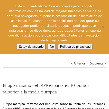
Este sitio web utiliza Cookies propias para recopilar
información con la finalidad de mejorar nuestros servicios. Si
continua navegando, supone la aceptación de la instalación de
las mismas. El usuario tiene la posibilidad de configurar su
navegador pudiendo, si así lo desea, impedir que sean
instaladas en su disco duro, aunque deberá tener en cuenta
que dicha acción podrá ocasionar dificultades de navegación
de la página web.
Estoy de acuerdo
No
Política de privacidad
Anterior
Siguiente
El tipo máximo del IRPF español es 10 puntos
superior a la media europea
El tipo marginal máximo del Impuesto sobre la Renta de las Personas
Físicas (IRPF) español supera en más de 10 puntos la media europea.