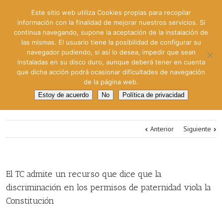
Este sitio web utiliza Cookies propias para recopilar
información con la finalidad de mejorar nuestros servicios. Si
continua navegando, supone la aceptación de la instalación de
las mismas. El usuario tiene la posibilidad de configurar su
navegador pudiendo, si así lo desea, impedir que sean
instaladas en su disco duro, aunque deberá tener en cuenta
que dicha acción podrá ocasionar dificultades de navegación
de la página web.
Estoy de acuerdo
No
Política de privacidad
Anterior
Siguiente
El TC admite un recurso que dice que la
discriminación en los permisos de paternidad viola la
Constitución