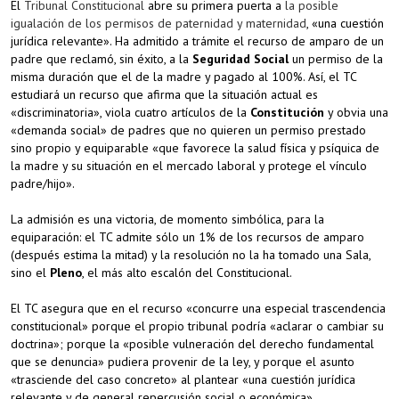
El
Tribunal Constitucional
abre su primera puerta a
la posible
igualación de los permisos de paternidad y maternidad
, «una cuestión
jurídica relevante». Ha admitido a trámite el recurso de amparo de un
padre que reclamó, sin éxito, a la
Seguridad Social
un permiso de la
misma duración que el de la madre y pagado al 100%. Así, el TC
estudiará un recurso que afirma que la situación actual es
«discriminatoria», viola cuatro artículos de la
Constitución
y obvia una
«demanda social» de padres que no quieren un permiso prestado
sino propio y equiparable «que favorece la salud física y psíquica de
la madre y su situación en el mercado laboral y protege el vínculo
padre/hijo».
La admisión es una victoria, de momento simbólica, para la
equiparación: el TC admite sólo un 1% de los recursos de amparo
(después estima la mitad) y la resolución no la ha tomado una Sala,
sino el
Pleno
, el más alto escalón del Constitucional.
El TC asegura que en el recurso «concurre una especial trascendencia
constitucional» porque el propio tribunal podría «aclarar o cambiar su
doctrina»; porque la «posible vulneración del derecho fundamental
que se denuncia» pudiera provenir de la ley, y porque el asunto
«trasciende del caso concreto» al plantear «una cuestión jurídica
relevante y de general repercusión social o económica».